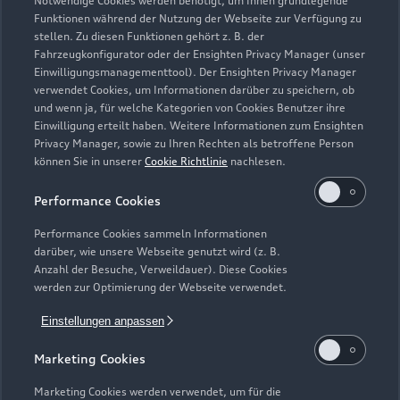
Notwendige Cookies werden benötigt, um Ihnen grundlegende
Zur Inspektion
Funktionen während der Nutzung der Webseite zur Verfügung zu
stellen. Zu diesen Funktionen gehört z. B. der
Fahrzeugkonfigurator oder der Ensighten Privacy Manager (unser
Einwilligungsmanagementtool). Der Ensighten Privacy Manager
Zurück nach oben
verwendet Cookies, um Informationen darüber zu speichern, ob
und wenn ja, für welche Kategorien von Cookies Benutzer ihre
Einwilligung erteilt haben. Weitere Informationen zum Ensighten
Modelle
Privacy Manager, sowie zu Ihren Rechten als betroffene Person
können Sie in unserer
Cookie Richtlinie
nachlesen.
Kaufen & leasen
Alle Modelle
Performance Cookies
Modelle vergleichen
Service & Zubehör
Performance Cookies sammeln Informationen
Neuwagensuche
darüber, wie unsere Webseite genutzt wird (z. B.
Elektromodelle
Anzahl der Besuche, Verweildauer). Diese Cookies
Gebrauchtwagensuche
Support
werden zur Optimierung der Webseite verwendet.
Saisonale Angebote
Plug-in-Hybride
Gebrauchtwagen
Einstellungen anpassen
Audi Services
Über Audi
Kundenservice
Finanzierung
Marketing Cookies
Garantie
Händlersuche
Aktionen & Angebote
Unternehmen
Marketing Cookies werden verwendet, um für die
Audi digital services