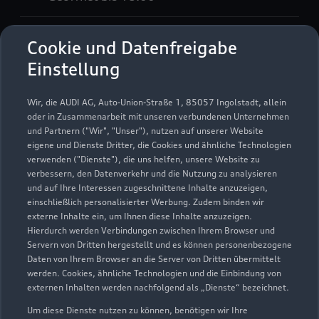
Service
Cookie und Datenfreigabe
Geöffnet bis
18:00
Einstellung
Teile- & Zubehörverkauf
Wir, die AUDI AG, Auto-Union-Straße 1, 85057 Ingolstadt, allein
Geöffnet bis
18:00
oder in Zusammenarbeit mit unseren verbundenen Unternehmen
und Partnern ("Wir", "Unser"), nutzen auf unserer Website
eigene und Dienste Dritter, die Cookies und ähnliche Technologien
Werkstatt
verwenden ("Dienste"), die uns helfen, unsere Website zu
Geöffnet bis
18:00
verbessern, den Datenverkehr und die Nutzung zu analysieren
und auf Ihre Interessen zugeschnittene Inhalte anzuzeigen,
einschließlich personalisierter Werbung. Zudem binden wir
externe Inhalte ein, um Ihnen diese Inhalte anzuzeigen.
Hierdurch werden Verbindungen zwischen Ihrem Browser und
Servern von Dritten hergestellt und es können personenbezogene
Daten von Ihrem Browser an die Server von Dritten übermittelt
werden. Cookies, ähnliche Technologien und die Einbindung von
externen Inhalten werden nachfolgend als „Dienste“ bezeichnet.
Um diese Dienste nutzen zu können, benötigen wir Ihre