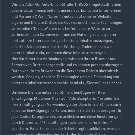
Wir, die AUDI AG, Auto-Union-Straße 1, 85057 Ingolstadt, allein
oder in Zusammenarbeit mit unseren verbundenen Unternehmen
und Partnern ("Wir", "Unser"), nutzen auf unserer Website
eigene und Dienste Dritter, die Cookies und ähnliche Technologien
verwenden ("Dienste"), die uns helfen, unsere Website zu
verbessern, den Datenverkehr und die Nutzung zu analysieren
Teutonenstraße 11
und auf Ihre Interessen zugeschnittene Inhalte anzuzeigen,
26723 Emden
einschließlich personalisierter Werbung. Zudem binden wir
externe Inhalte ein, um Ihnen diese Inhalte anzuzeigen.
04921 97800
Hierdurch werden Verbindungen zwischen Ihrem Browser und
Servern von Dritten hergestellt und es können personenbezogene
Daten von Ihrem Browser an die Server von Dritten übermittelt
schwarte.emden@nowag.com
werden. Cookies, ähnliche Technologien und die Einbindung von
externen Inhalten werden nachfolgend als „Dienste“ bezeichnet.
Kontaktdaten herunterladen
Um diese Dienste nutzen zu können, benötigen wir Ihre
Einwilligung. Mit einem Klick auf "Alle akzeptieren" erteilen Sie
Ihre Einwilligung zur Verwendung aller Dienste. Sie können auch
einzelne Einwilligungen erteilen, indem Sie die Schieberegler für
Öffnungszeiten
jede Cookie-Kategorie einzeln anklicken und diese Einstellungen
durch Klicken auf "Einstellungen speichern und fortfahren"
speichern. Falls Sie keinen der Schieberegler anklicken, werden
nur die notwendigen Cookies (z. B. der Ensighten Privacy