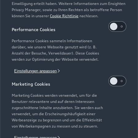
Einwilligung erteilt haben. Weitere Informationen zum Ensighten
Modelle
Privacy Manager, sowie zu Ihren Rechten als betroffene Person
können Sie in unserer
Cookie Richtlinie
nachlesen.
Kaufen & leasen
Alle Modelle
Performance Cookies
Modelle vergleichen
Service & Zubehör
Performance Cookies sammeln Informationen
Neuwagensuche
darüber, wie unsere Webseite genutzt wird (z. B.
Elektromodelle
Anzahl der Besuche, Verweildauer). Diese Cookies
Gebrauchtwagensuche
Support
werden zur Optimierung der Webseite verwendet.
Saisonale Angebote
Plug-in-Hybride
Gebrauchtwagen
Einstellungen anpassen
Audi Services
Über Audi
Kundenservice
Finanzierung
Marketing Cookies
Garantie
Händlersuche
Aktionen & Angebote
Unternehmen
Marketing Cookies werden verwendet, um für die
Audi digital services
Benutzer relevantere und auf deren Interessen
Audi Code
Geschäftskunden
Karriere
zugeschnittene Inhalte anzubieten. Sie werden auch
myAudi
verwendet, um die Erscheinungshäufigkeit einer
Häufige Fragen (FAQ)
Investor Relations
Werbeanzeige zu begrenzen und um die Effektivität
© 2026 AUDI AG. Alle Rechte vorbehalten
von Werbekampagnen zu messen und zu steuern.
Audi Online Beratung
Presse & Media Center
Impressum
Rechtliches
Hinweisgebersystem
Einstellungen anpassen