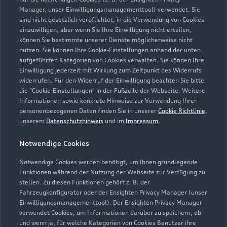
Verkauf
Manager, unser Einwilligungsmanagementtool) verwendet. Sie
Geschlossen
,
öffnet am
Samstag 09:00
sind nicht gesetzlich verpflichtet, in die Verwendung von Cookies
einzuwilligen, aber wenn Sie Ihre Einwilligung nicht erteilen,
können Sie bestimmte unserer Dienste möglicherweise nicht
Service
nutzen. Sie können Ihre Cookie-Einstellungen anhand der unten
Geschlossen
,
öffnet am
Samstag 09:00
aufgeführten Kategorien von Cookies verwalten. Sie können Ihre
Einwilligung jederzeit mit Wirkung zum Zeitpunkt des Widerrufs
widerrufen. Für den Widerruf der Einwilligung beachten Sie bitte
Teile- & Zubehörverkauf
die "Cookie-Einstellungen" in der Fußzeile der Webseite. Weitere
Geschlossen
,
öffnet am
Samstag 09:00
Informationen sowie konkrete Hinweise zur Verwendung Ihrer
personenbezogenen Daten finden Sie in unserer
Cookie Richtlinie
,
unserem
Datenschutzhinweis
und im
Impressum
.
Werkstatt
Geschlossen
,
öffnet am
Samstag 09:00
Notwendige Cookies
Notwendige Cookies werden benötigt, um Ihnen grundlegende
Funktionen während der Nutzung der Webseite zur Verfügung zu
stellen. Zu diesen Funktionen gehört z. B. der
Fahrzeugkonfigurator oder der Ensighten Privacy Manager (unser
Einwilligungsmanagementtool). Der Ensighten Privacy Manager
Zurück nach oben
verwendet Cookies, um Informationen darüber zu speichern, ob
und wenn ja, für welche Kategorien von Cookies Benutzer ihre