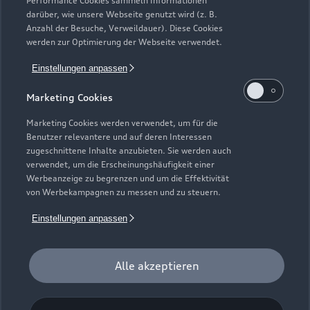
Performance Cookies sammeln Informationen
Neuwagensuche
darüber, wie unsere Webseite genutzt wird (z. B.
Elektromodelle
Anzahl der Besuche, Verweildauer). Diese Cookies
Gebrauchtwagensuche
Support
werden zur Optimierung der Webseite verwendet.
Saisonale Angebote
Plug-in-Hybride
Gebrauchtwagen
Einstellungen anpassen
Audi Services
Über Audi
Kundenservice
Finanzierung
Marketing Cookies
Garantie
Händlersuche
Aktionen & Angebote
Unternehmen
Marketing Cookies werden verwendet, um für die
Audi digital services
Benutzer relevantere und auf deren Interessen
Audi Code
Geschäftskunden
Karriere
zugeschnittene Inhalte anzubieten. Sie werden auch
myAudi
verwendet, um die Erscheinungshäufigkeit einer
Häufige Fragen (FAQ)
Investor Relations
Werbeanzeige zu begrenzen und um die Effektivität
© 2026 AUDI AG. Alle Rechte vorbehalten
von Werbekampagnen zu messen und zu steuern.
Audi Online Beratung
Presse & Media Center
Impressum
Rechtliches
Hinweisgebersystem
Einstellungen anpassen
Online-Terminvereinbarung
Datenschutz
Datenschutzinformation
Cookie-Einstellungen
Servicekontakt
Cookie-Richtlinie
Barrierefreiheit
Audi erleben
Alle akzeptieren
Digital Services Act
EU Data Act
Bordbuch & Bedienungsanleitungen
Newsletter
Verträge kündigen