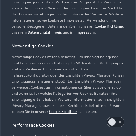
Einwilligung jederzeit mit Wirkung zum Zeitpunkt des Widerrufs
Geschlossen
,
öffnet am
Montag 07:00
widerrufen. Für den Widerruf der Einwilligung beachten Sie bitte
die "Cookie-Einstellungen" in der Fußzeile der Webseite. Weitere
Informationen sowie konkrete Hinweise zur Verwendung Ihrer
Teile- & Zubehörverkauf
personenbezogenen Daten finden Sie in unserer
Cookie Richtlinie
,
Geschlossen
,
öffnet am
Montag 07:00
unserem
Datenschutzhinweis
und im
Impressum
.
Notwendige Cookies
Werkstatt
Geschlossen
,
öffnet am
Montag 07:00
Notwendige Cookies werden benötigt, um Ihnen grundlegende
Funktionen während der Nutzung der Webseite zur Verfügung zu
stellen. Zu diesen Funktionen gehört z. B. der
Fahrzeugkonfigurator oder der Ensighten Privacy Manager (unser
Einwilligungsmanagementtool). Der Ensighten Privacy Manager
Zurück nach oben
verwendet Cookies, um Informationen darüber zu speichern, ob
und wenn ja, für welche Kategorien von Cookies Benutzer ihre
Einwilligung erteilt haben. Weitere Informationen zum Ensighten
Modelle
Privacy Manager, sowie zu Ihren Rechten als betroffene Person
können Sie in unserer
Cookie Richtlinie
nachlesen.
Kaufen & leasen
Alle Modelle
Performance Cookies
Modelle vergleichen
Service & Zubehör