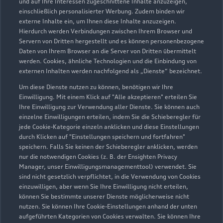
und auf Ihre Interessen zugeschnittene Inhalte anzuzeigen,
Teutonenstraße 11
einschließlich personalisierter Werbung. Zudem binden wir
externe Inhalte ein, um Ihnen diese Inhalte anzuzeigen.
26723 Emden
Hierdurch werden Verbindungen zwischen Ihrem Browser und
Servern von Dritten hergestellt und es können personenbezogene
04921 97800
Daten von Ihrem Browser an die Server von Dritten übermittelt
werden. Cookies, ähnliche Technologien und die Einbindung von
externen Inhalten werden nachfolgend als „Dienste“ bezeichnet.
schwarte.emden@nowag.com
Um diese Dienste nutzen zu können, benötigen wir Ihre
Kontaktdaten herunterladen
Einwilligung. Mit einem Klick auf "Alle akzeptieren" erteilen Sie
Ihre Einwilligung zur Verwendung aller Dienste. Sie können auch
einzelne Einwilligungen erteilen, indem Sie die Schieberegler für
jede Cookie-Kategorie einzeln anklicken und diese Einstellungen
durch Klicken auf "Einstellungen speichern und fortfahren"
Öffnungszeiten
speichern. Falls Sie keinen der Schieberegler anklicken, werden
nur die notwendigen Cookies (z. B. der Ensighten Privacy
Manager, unser Einwilligungsmanagementtool) verwendet. Sie
sind nicht gesetzlich verpflichtet, in die Verwendung von Cookies
Verkauf
einzuwilligen, aber wenn Sie Ihre Einwilligung nicht erteilen,
Geschlossen
,
öffnet am
Montag 08:00
können Sie bestimmte unserer Dienste möglicherweise nicht
nutzen. Sie können Ihre Cookie-Einstellungen anhand der unten
aufgeführten Kategorien von Cookies verwalten. Sie können Ihre
Service